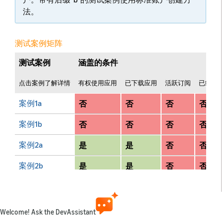
法。
测试案例矩阵
测试案例
涵盖的条件
点击案例了解详情
有权使用应用
已下载应用
活跃订阅
已经登
案例1a
否
否
否
否
案例1b
否
否
否
否
案例2a
是
是
否
否
案例2b
是
是
否
否
案例3a
是
是
否
否
案例3b
是
是
否
否
Welcome! Ask the DevAssistant