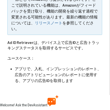
こで説明されている機能は、Amazonがフィード
バックを受け取り、機能の開発を繰り返す過程で
変更される可能性があります。最新の機能の情報
については、
リリースノート
を参照してくださ
い。
Ad ID Retrieverは、デバイス上で広告IDと広告トラッ
キングステータスを取得するサービスです。
ユースケース：
アプリで、入札、インプレッションのレポート、
広告のアトリビューションのレポートに使用す
る、アプリの広告IDを取得します
（
）。
fetchAdvertisingId
インタレストベース広告に関するユーザーの設定
を取得します
Welcome! Ask the DevAssistant
（
）。
isAdvertisingTrackingEnabled