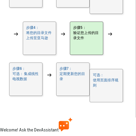
步骤4：
步骤5：
→
将您的目录文件
→
验证您上传的目
→
上传至亚马逊
录文件
步骤6：
步骤7：
可选： 集成线性
→
定期更新您的目
可选：
电视数据
录
使用页面排序规
则
注意：
目录数据格式 (CDF) 集成是旧版系统，不
支持新的集成。亚马逊仍然支持现有的CDF集成。
Welcome! Ask the DevAssistant
对于新的目录集成，请使用最新的架构，
EMBER
。