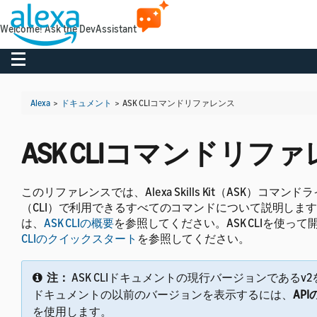
Welcome! Ask the DevAssistant
Toggle navigation
Alexa
>
ドキュメント
>
ASK CLIコマンドリファレンス
ASK CLIコマンドリフ
このリファレンスでは、Alexa Skills Kit（ASK）コマ
（CLI）で利用できるすべてのコマンドについて説明します。A
は、
ASK CLIの概要
を参照してください。ASK CLIを使っ
CLIのクイックスタート
を参照してください。
注：
ASK CLIドキュメントの現行バージョンであるv
ドキュメントの以前のバージョンを表示するには、
AP
を使用します。