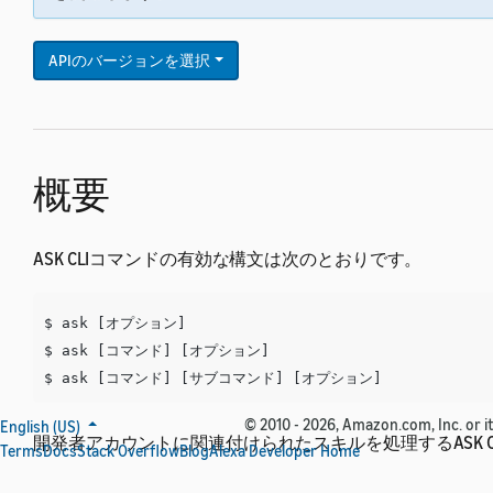
APIのバージョンを選択
概要
ASK CLIコマンドの有効な構文は次のとおりです。
$ ask [オプション]

$ ask [コマンド] [オプション]

© 2010 - 2026, Amazon.com, Inc. or its
English (US)
開発者アカウントに関連付けられたスキルを処理するASK C
Terms
Docs
Stack Overflow
Blog
Alexa Developer Home
つの種類があります。