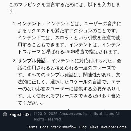
このマッピングを宣言するためには、以下を入力しま
す。
インテント
： インテントとは、ユーザーの音声に
よるリクエストを満たすアクションのことです。
インテントでは、スロットという引数を任意で使
用することもできます。
インテントは、インテン
トスキーマと呼ばれるJSON構造で指定されます。
サンプル発話
： インテントに対応付けられた、会
話に使用されると考えられる一連のフレーズで
す。すべてのサンプル発話は、関連性があり、文
法的に正しく、選択したロケールの言語で、エラ
ーのない応答をユーザーに提供する必要がありま
す。よく使われるフレーズをできるだけ多く含め
てください。
カスタムスロットタイプ
： 使用されると考えられ
© 2010 - 2026, Amazon.com, Inc. or its affiliates. All
English (US)
る一般的なスロット値のリストです。カスタムス
Rights Reserved.
ロットタイプは、Amazonの標準スロットタイプ
Terms
Docs
Stack Overflow
Blog
Alexa Developer Home