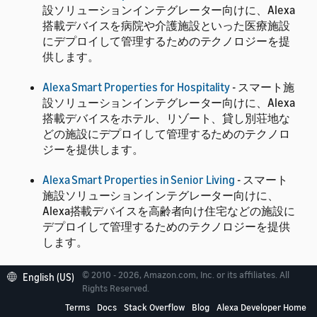
設ソリューションインテグレーター向けに、Alexa
搭載デバイスを病院や介護施設といった医療施設
にデプロイして管理するためのテクノロジーを提
供します。
Alexa Smart Properties for Hospitality
- スマート施
設ソリューションインテグレーター向けに、Alexa
搭載デバイスをホテル、リゾート、貸し別荘地な
どの施設にデプロイして管理するためのテクノロ
ジーを提供します。
Alexa Smart Properties in Senior Living
- スマート
施設ソリューションインテグレーター向けに、
Alexa搭載デバイスを高齢者向け住宅などの施設に
デプロイして管理するためのテクノロジーを提供
します。
Alexa Smart Properties Core
- スマート施設ソリュ
© 2010 - 2026, Amazon.com, Inc. or its affiliates. All
English (US)
ーションインテグレーター向けに、Alexa搭載デバ
Rights Reserved.
イスを施設にデプロイして管理するためのテクノ
Terms
Docs
Stack Overflow
Blog
Alexa Developer Home