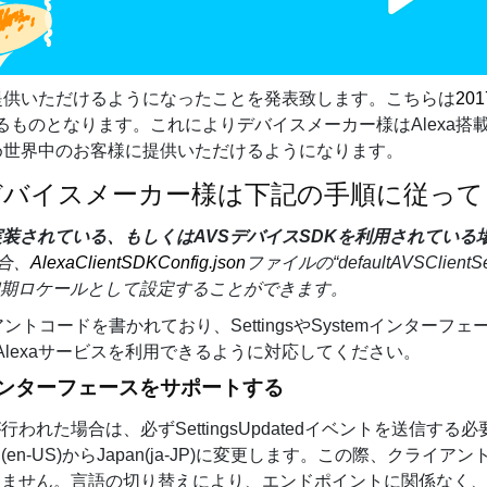
Healthcare
を提供いただけるようになったことを発表致します。こちらは
20
るものとなります。これによりデバイスメーカー様はAlexa搭
含め世界中のお客様に提供いただけるようになります。
るデバイスメーカー様は下記の手順に従っ
実装されている、もしくは
AVSデバイスSDKを利用されている
合、
AlexaClientSDKConfig.json
ファイルの“defaultAVSClientS
期ロケールとして設定することができます。
トコードを書かれており、SettingsやSystemインターフ
lexaサービスを利用できるように対応してください。
gsインターフェースをサポートする
定が行われた場合は、必ずSettingsUpdatedイベントを送信す
US)からJapan(ja-JP)に変更します。この際、クライアント
ればなりません。言語の切り替えにより、エンドポイントに関係なく、お