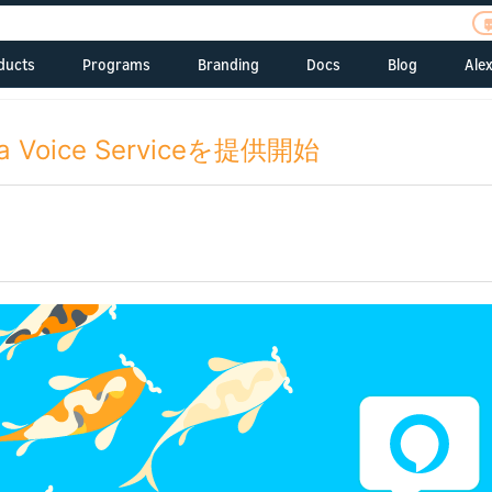
ducts
Programs
Branding
Docs
Blog
Alex
Radio Skills Kit
Alexa Skills Kit
Alexa Startups
Alexa Branding
Build Skills for Alexa
Alexa Skill
ent
Pitch Us
s
Tell us about your
Alexa Voice Service
Alexa Fund
Echo Branding
Build Alexa into Your
Device Ma
ice Serviceを提供開始
Dash Services
company
Device
 Resources
Alexa Smart Home
Alexa Prize
Alexa Aut
Alexa Gadgets
Portfolio
Connect Your Device
ew
Alexa Gadgets Toolkit
Alexa Science
Alexa Sci
ent
Alexa Fund Portfoli
to Alexa
s
companies
Alexa Auto SDK
Alexa Champions
Alexa Smart
Alexa Smart
 Resources
Alexa Next Stage
Properties
Properties
Alexa Smart
Voice Interoperability
Online program for
Properties
Initiative
ew
Alexa Trainings and
late-stage startups
Hospitality
Workshops
Alexa Fellowship
Residential
Program for
university students
Business
Senior Living