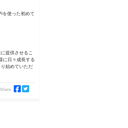
Piを使った初めて
。
様に提供させるこ
様に日々成長する
より始めていただ
Share