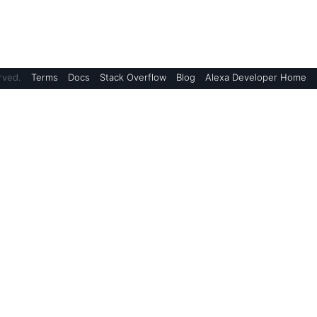
rved.
Terms
Docs
Stack Overflow
Blog
Alexa Developer Home
Blogs
Alexa Skills Kit Blog
Device Makers Blog
AWS Blog
Alexa Science
Support
ment