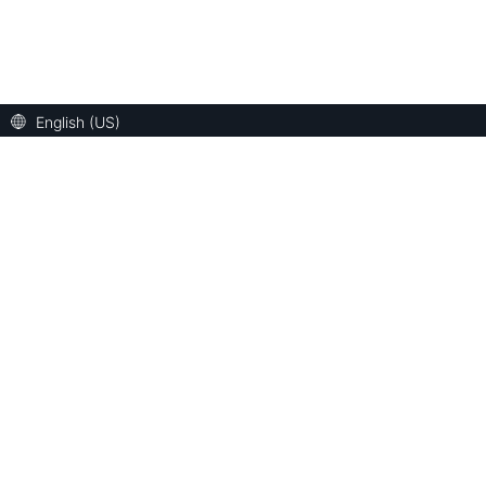
English (US)
Alexa Skills Kit
Alexa Voice S
Alexa Skills Kit
Alexa Voice Ser
Learn
Learn
Design
Design
Build
Build
Launch
Launch
Resources
AVS Resourc