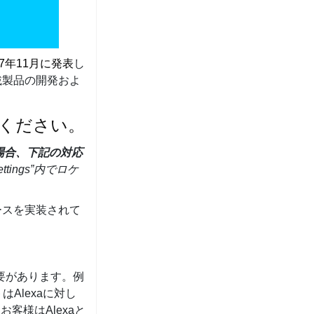
17年11月に発表
し
載製品の開発およ
てください。
場合、下記の対応
ettings”内でロケ
ェースを実装されて
る必要があります。例
はAlexaに対し
客様はAlexaと