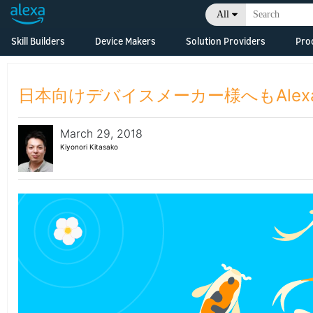
All
Skill Builders
Device Makers
Solution Providers
Pro
Overview
Alexa Skills Kit
Alexa Built-in Devices
Consulting &
Developm
Develop Alexa built-in
Professional Services
Resource
Feature Updates
日本向けデバイスメーカー様へもAlexa Vo
devices with Alexa
Skill Agencies
Voice Service
Business
Documentation
Overview
Systems Integrators
March 29, 2018
Connected Devices
What's N
Grow Your Business
Developm
(SIs)
Connect your smart
Kiyonori Kitasako
Resource
devices to Alexa
Console
Developer Console
Original Design
Business
Manufacturers (ODMs)
Tech Talks
Tech Talks
What's N
Qualified Solutions
Consoles
Alexa Connect Kit
Alexa Smart
Properties
Tech Talks