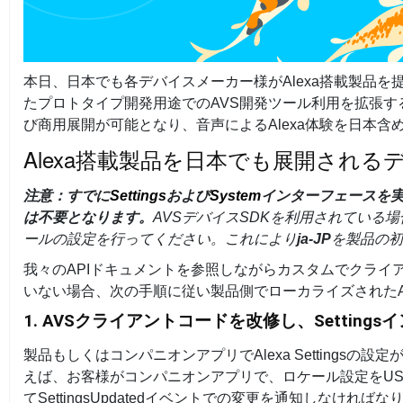
本日、日本でも各デバイスメーカー様がAlexa搭載製品
たプロトタイプ開発用途でのAVS開発ツール利用を拡張す
び商用展開が可能となり、音声によるAlexa体験を日本
Alexa搭載製品を日本でも展開され
注意：すでに
Settings
および
System
インターフェースを
は不要となります。
AVSデバイスSDKを利用されている場
ールの設定を行ってください。これにより
ja-JP
を製品の初
我々のAPIドキュメントを参照しながらカスタムでクライアン
いない場合、次の手順に従い製品側でローカライズされたA
1. AVSクライアントコードを改修し、Settin
製品もしくはコンパニオンアプリでAlexa Settingsの設
えば、お客様がコンパニオンアプリで、ロケール設定をUS(en-
てSettingsUpdatedイベントでの変更を通知しなけ