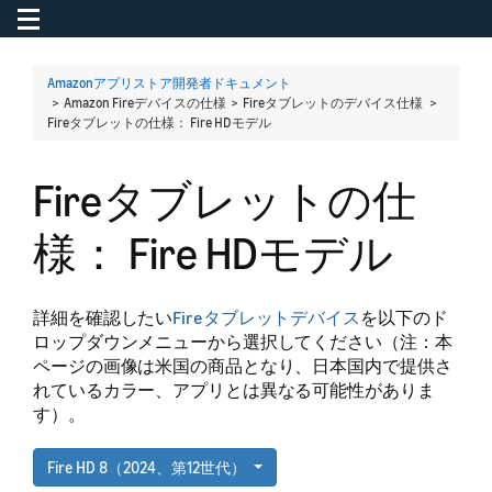
Toggle navigation
To
Amazonアプリストア開発者ドキュメント
> Amazon Fireデバイスの仕様 > Fireタブレットのデバイス仕様 >
Fireタブレットの仕様： Fire HDモデル
Fireタブレットの仕
様： Fire HDモデル
詳細を確認したい
Fireタブレットデバイス
を以下のド
ロップダウンメニューから選択してください（注：本
ページの画像は米国の商品となり、日本国内で提供さ
れているカラー、アプリとは異なる可能性がありま
す）。
Fire HD 8（2024、第12世代）